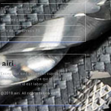
Flux des publications
Flux des commentaires
Site de WordPress-FR
Excepteur sint occaecat cupidatat non
proident, sunt in culpa qui officia dese
mollit anim id est laborum.
@2018 airi. All rights reserved.