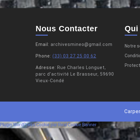
Nous Contacter
Qui
Email:
archivesmineo@gmail.com
Notre s
Conditi
Phone:
(33) 03 27 25 00 62
Protecti
Adresse:
Rue Charles Longuet,
parc d’activité Le Brasseur, 59690
Vieux-Condé
Carpe
Plugin WordPress Cookie par Real Cookie Banner