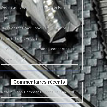
Sed risus tortor, dignissim id tortor sit
amet
Class aptent taciti sociosqu ad litora
torquent per conubia
Lorem ipsum dolor sit amet, consectetur
adipiscing elit
Commentaires récents
A WordPress Commenter
dans
Hello world!