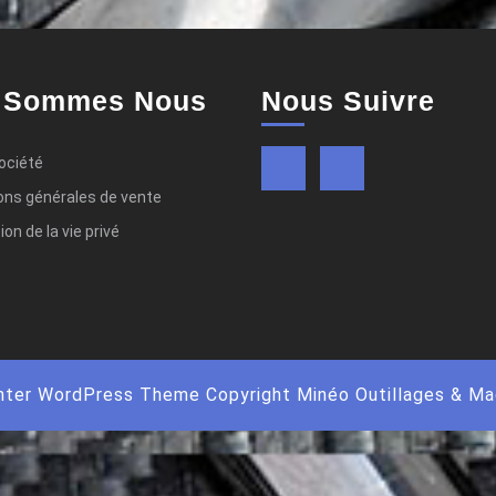
 Sommes Nous
Nous Suivre
Twitter
Instagram
ociété
ons générales de vente
on de la vie privé
nter WordPress Theme
Copyright Minéo Outillages & Ma
Scroll
Up